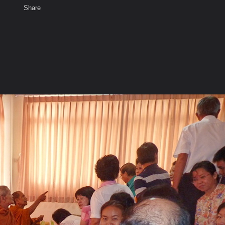
Share
เสียงธรรม
สมาชิก
ห้องสนทนา
พ
ท็ก
มบ้านบุญ วันที่ ๑๒ มิถุนายน ๒๕๕๔ ภาค 2