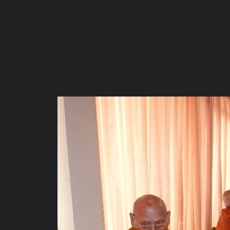
ภาษาไทย
หน้าแรก
เว็บบอร์ด
มีอะไรใหม่
วิดีโอ
รูปภา
หมวดหมู่
มีอะไรใหม่
คอลเล็คชั่น
สถานที่
กล้อง
แ
หน้าแรก
รูปภาพ
General
rung_zero
งานสถานปฏิบัติธรร
P1030632