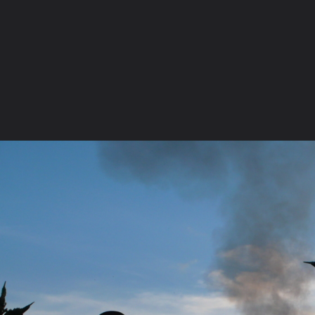
ภาษาไทย
หน้าแรก
เว็บบอร์ด
มีอะไรใหม่
วิดีโอ
รูปภา
หมวดหมู่
มีอะไรใหม่
คอลเล็คชั่น
สถานที่
กล้อง
แ
หน้าแรก
รูปภาพ
General
takemby
งานพระราชทานเพลิง
P1140548