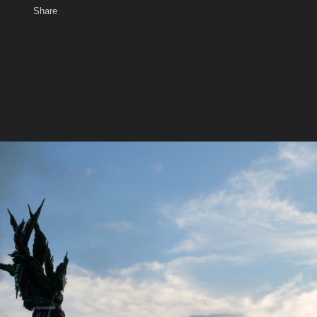
Share
เสียงธรรม
สมาชิก
ห้องสนทนา
พ
ท็ก
ศพหลวงปู่สอ พนธุโล จ.ยโสธร