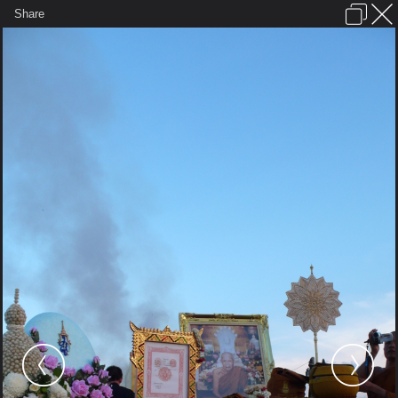
เข้าสู่ระบบหรือลงทะเบียน
Share
ภาษาไทย
ลงโฆษณา
ติดต่อเรา
ช่วยเหลือ
ชุมชนชาวพุทธ
ข้อกำหนดและกฎ
หน้าแรก
เว็บบอร์ด
มีอะไรใหม่
รูปภาพ
คอลเล็คชั่น
สถานที่
กล้อง
แท็ก
...
รูปภาพ
...
takemby
งานพระราชทานเพลิงศพหลวงปู่สอ พนธุโล
P1140550