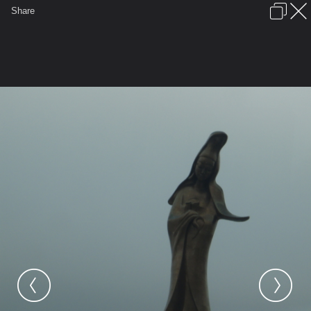
เข้าสู่ระบบหรือลงทะเบียน
Share
ภาษาไทย
ลงโฆษณา
ติดต่อเรา
ช่วยเหลือ
ชุมชนชาวพุทธ
ข้อกำหนดและกฎ
หน้าแรก
เว็บบอร์ด
มีอะไรใหม่
รูปภาพ
คอลเล็คชั่น
สถานที่
กล้อง
แท็ก
...
หน้าแรก
รูปภาพ
General
adisackdi
H
P2010054