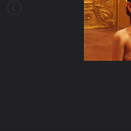
ในอัลบั้มนี้
nong_mook
ในอัลบั้ม
พร้อมมิตรสตูดิโอ
2 พฤษภาคม 2010
(You must log in or sign up to comment here.)