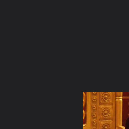
ภาษาไทย
หน้าแรก
เว็บบอร์ด
มีอะไรใหม่
วิดีโอ
รูปภา
หมวดหมู่
มีอะไรใหม่
คอลเล็คชั่น
สถานที่
กล้อง
แ
หน้าแรก
รูปภาพ
General
nong_mook
พร้อมมิตรสตูดิโอ
P42235