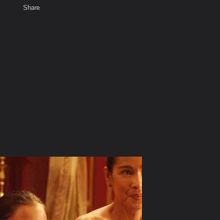
Share
เสียงธรรม
สมาชิก
ห้องสนทนา
พ
ท็ก