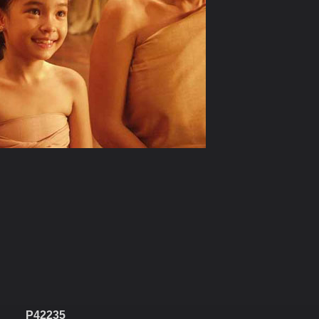
P42235