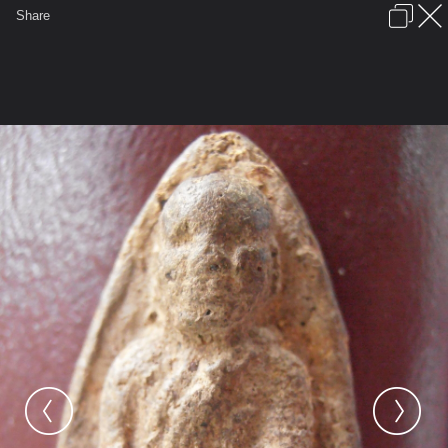
เข้าสู่ระบบหรือลงทะเบียน
Share
ภาษาไทย
ลงโฆษณา
ติดต่อเรา
ช่วยเหลือ
ชุมชนชาวพุทธ
ข้อกำหนดและกฎ
หน้าแรก
เว็บบอร์ด
มีอะไรใหม่
รูปภาพ
คอลเล็คชั่น
สถานที่
กล้อง
แท็ก
...
หน้าแรก
รูปภาพ
General
pollyzzz
หลวงปู่ทวด
P5220150.1