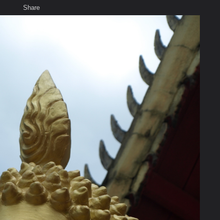
Share
เสียงธรรม
สมาชิก
ห้องสนทนา
พ
ท็ก