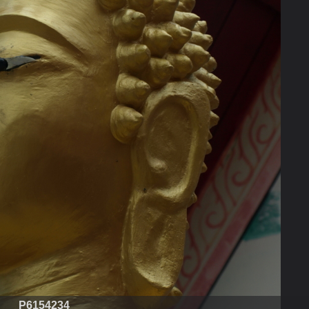
P6154234