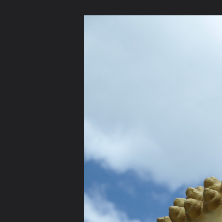
ภาษาไทย
หน้าแรก
เว็บบอร์ด
มีอะไรใหม่
วิดีโอ
รูปภา
หมวดหมู่
มีอะไรใหม่
คอลเล็คชั่น
สถานที่
กล้อง
แ
หน้าแรก
รูปภาพ
General
potesiri
ตนซ่อมพระ
P6154234