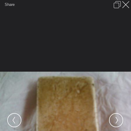
เข้าสู่ระบบหรือลงทะเบียน
Share
ภาษาไทย
ลงโฆษณา
ติดต่อเรา
ช่วยเหลือ
ชุมชนชาวพุทธ
ข้อกำหนดและกฎ
หน้าแรก
เว็บบอร์ด
มีอะไรใหม่
รูปภาพ
คอลเล็คชั่น
สถานที่
กล้อง
แท็ก
...
หน้าแรก
รูปภาพ
General
aree_1978
พระ
Photo 0003 11