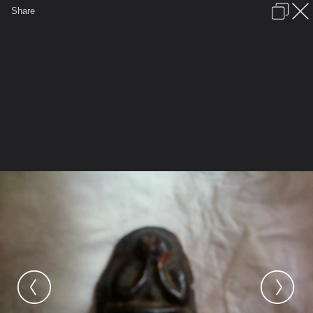
เข้าสู่ระบบหรือลงทะเบียน
Share
ภาษาไทย
ลงโฆษณา
ติดต่อเรา
ช่วยเหลือ
ชุมชนชาวพุทธ
ข้อกำหนดและกฎ
หน้าแรก
เว็บบอร์ด
มีอะไรใหม่
รูปภาพ
คอลเล็คชั่น
สถานที่
กล้อง
แท็ก
...
หน้าแรก
รูปภาพ
General
aree_1978
พระ
Photo 0003 12