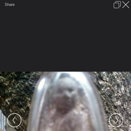
เข้าสู่ระบบหรือลงทะเบียน
Share
ภาษาไทย
ลงโฆษณา
ติดต่อเรา
ช่วยเหลือ
ชุมชนชาวพุทธ
ข้อกำหนดและกฎ
หน้าแรก
เว็บบอร์ด
มีอะไรใหม่
รูปภาพ
คอลเล็คชั่น
สถานที่
กล้อง
แท็ก
...
หน้าแรก
รูปภาพ
General
aree_1978
พระ
Photo 0004 4