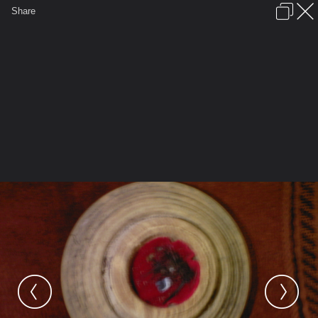
เข้าสู่ระบบหรือลงทะเบียน
Share
ภาษาไทย
ลงโฆษณา
ติดต่อเรา
ช่วยเหลือ
ชุมชนชาวพุทธ
ข้อกำหนดและกฎ
หน้าแรก
เว็บบอร์ด
มีอะไรใหม่
รูปภาพ
คอลเล็คชั่น
สถานที่
กล้อง
แท็ก
...
รูปภาพ
...
wichaiyut
วัดหนองน้ำเขียว อ.แม่สอด จ.ตาก
Photo 0018 (2)