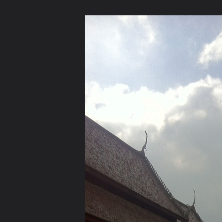
ภาษาไทย
หน้าแรก
เว็บบอร์ด
มีอะไรใหม่
วิดีโอ
รูปภา
หมวดหมู่
มีอะไรใหม่
คอลเล็คชั่น
สถานที่
กล้อง
แ
หน้าแรก
รูปภาพ
General
วชิรุณ
พระพุทธรูปและสถานที
Photo 11 12 2554, 13 55 36 (HDR)