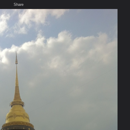
Share
เสียงธรรม
สมาชิก
ห้องสนทนา
พ
ท็ก
่สำคัญในพระพุทธศาสนา