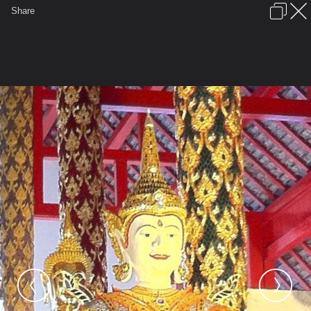
เข้าสู่ระบบหรือลงทะเบียน
Share
ภาษาไทย
ลงโฆษณา
ติดต่อเรา
ช่วยเหลือ
ชุมชนชาวพุทธ
ข้อกำหนดและกฎ
หน้าแรก
เว็บบอร์ด
มีอะไรใหม่
รูปภาพ
คอลเล็คชั่น
สถานที่
กล้อง
แท็ก
...
รูปภาพ
...
วชิรุณ
พระพุทธรูปและสถานที่สำคัญในพระพุทธศาส
Photo 12 12 2554, 20 09 57