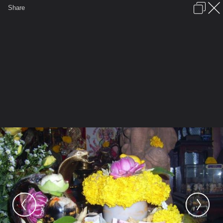
เข้าสู่ระบบหรือลงทะเบียน
Share
ภาษาไทย
ลงโฆษณา
ติดต่อเรา
ช่วยเหลือ
ชุมชนชาวพุทธ
ข้อกำหนดและกฎ
หน้าแรก
เว็บบอร์ด
มีอะไรใหม่
รูปภาพ
คอลเล็คชั่น
สถานที่
กล้อง
แท็ก
...
หน้าแรก
รูปภาพ
General
ตรีพักตร์
เทวรูป
PIC 0025 (Medium)