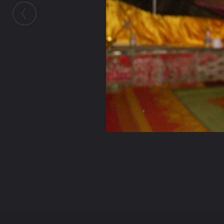
ในอัลบั้มนี้
พระคันธวงศ์
ในอัลบั้ม
รูป