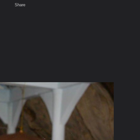
Share
เสียงธรรม
สมาชิก
ห้องสนทนา
พ
ท็ก