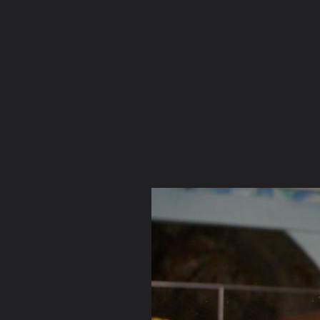
ภาษาไทย
หน้าแรก
เว็บบอร์ด
มีอะไรใหม่
วิดีโอ
รูปภา
หมวดหมู่
มีอะไรใหม่
คอลเล็คชั่น
สถานที่
กล้อง
แ
หน้าแรก
รูปภาพ
General
พระคันธวงศ์
รูป
PIC 0305