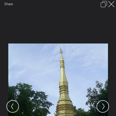
เข้าสู่ระบบหรือลงทะเบียน
Share
ภาษาไทย
ลงโฆษณา
ติดต่อเรา
ช่วยเหลือ
ชุมชนชาวพุทธ
ข้อกำหนดและกฎ
หน้าแรก
เว็บบอร์ด
มีอะไรใหม่
รูปภาพ
คอลเล็คชั่น
สถานที่
กล้อง
แท็ก
...
หน้าแรก
รูปภาพ
General
zuni
รวมรูป
PIC 3647 resize resize