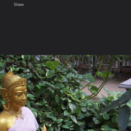
Share
เสียงธรรม
สมาชิก
ห้องสนทนา
พ
ท็ก
. พรหมบุรี จ. สิงห์บุรี