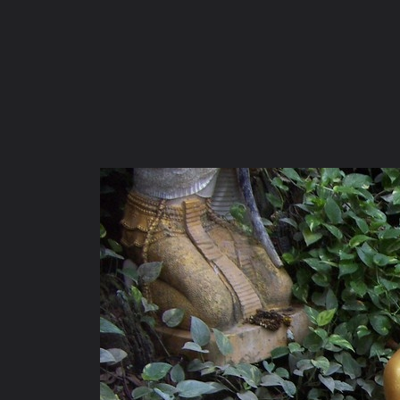
ภาษาไทย
หน้าแรก
เว็บบอร์ด
มีอะไรใหม่
วิดีโอ
รูปภา
หมวดหมู่
มีอะไรใหม่
คอลเล็คชั่น
สถานที่
กล้อง
แ
หน้าแรก
รูปภาพ
General
ชัยโยๆ
ปฏิบัติธรรมวัดอัมพวัน อ
PICT0067