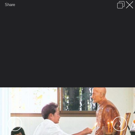
เข้าสู่ระบบหรือลงทะเบียน
Share
ภาษาไทย
ลงโฆษณา
ติดต่อเรา
ช่วยเหลือ
ชุมชนชาวพุทธ
ข้อกำหนดและกฎ
หน้าแรก
เว็บบอร์ด
มีอะไรใหม่
รูปภาพ
คอลเล็คชั่น
สถานที่
กล้อง
แท็ก
...
รูปภาพ
...
พระไตรภพ
งานปฏิบัติธรรมถือธุดงควัตร
Picture 001