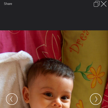
เข้าสู่ระบบหรือลงทะเบียน
Share
ภาษาไทย
ลงโฆษณา
ติดต่อเรา
ช่วยเหลือ
ชุมชนชาวพุทธ
ข้อกำหนดและกฎ
หน้าแรก
เว็บบอร์ด
มีอะไรใหม่
รูปภาพ
คอลเล็คชั่น
สถานที่
กล้อง
แท็ก
...
หน้าแรก
รูปภาพ
General
ying_tisa
ดวงใจ
Picture 026