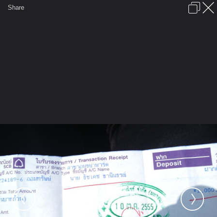
เข้าสู่ระบบหรือลงทะเบียน
Share
ภาษาไทย
ลงโฆษณา
ติดต่อเรา
ช่วยเหลือ
ชุมชนชาวพุทธ
ข้อกำหนดและกฎ
หน้าแรก
เว็บบอร์ด
มีอะไรใหม่
รูปภาพ
คอลเล็คชั่น
สถานที่
กล้อง
แท็ก
...
หน้าแรก
รูปภาพ
General
teaycub2009
รูปพระเกจิ
Picture 046