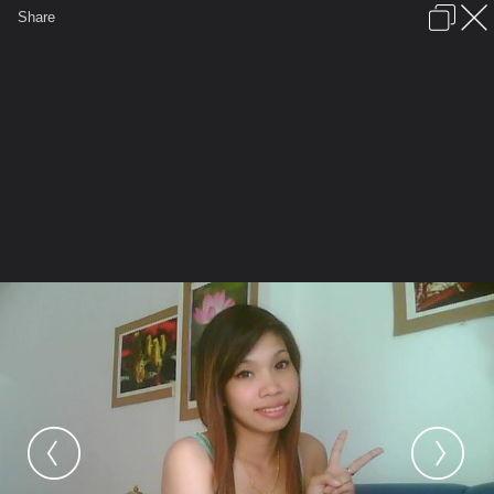
เข้าสู่ระบบหรือลงทะเบียน
Share
ภาษาไทย
ลงโฆษณา
ติดต่อเรา
ช่วยเหลือ
ชุมชนชาวพุทธ
ข้อกำหนดและกฎ
หน้าแรก
เว็บบอร์ด
มีอะไรใหม่
รูปภาพ
คอลเล็คชั่น
สถานที่
กล้อง
แท็ก
...
หน้าแรก
รูปภาพ
General
jang2500
จุ๊บแจง
Picture 053[1]