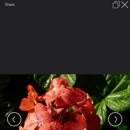
เข้าสู่ระบบหรือลงทะเบียน
Share
ภาษาไทย
ลงโฆษณา
ติดต่อเรา
ช่วยเหลือ
ชุมชนชาวพุทธ
ข้อกำหนดและกฎ
หน้าแรก
เว็บบอร์ด
มีอะไรใหม่
รูปภาพ
คอลเล็คชั่น
สถานที่
กล้อง
แท็ก
...
...
รูปภาพ
General
อดุลย์ เมธีกุล
ดอกไม้ ในใจ
Picture 080 (Small)