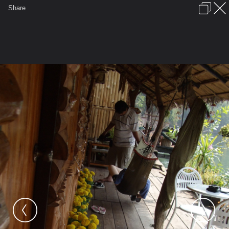
เข้าสู่ระบบหรือลงทะเบียน
Share
ภาษาไทย
ลงโฆษณา
ติดต่อเรา
ช่วยเหลือ
ชุมชนชาวพุทธ
ข้อกำหนดและกฎ
หน้าแรก
เว็บบอร์ด
มีอะไรใหม่
รูปภาพ
คอลเล็คชั่น
สถานที่
กล้อง
แท็ก
...
...
รูปภาพ
General
surapar
เที่ยวแพเมืองกาญจฯ
Picture 083