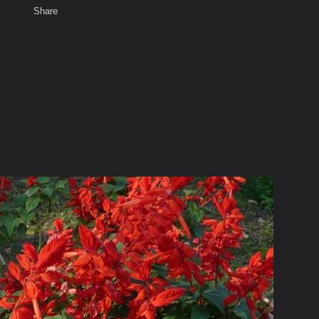
Share
เสียงธรรม
สมาชิก
ห้องสนทนา
พ
ท็ก