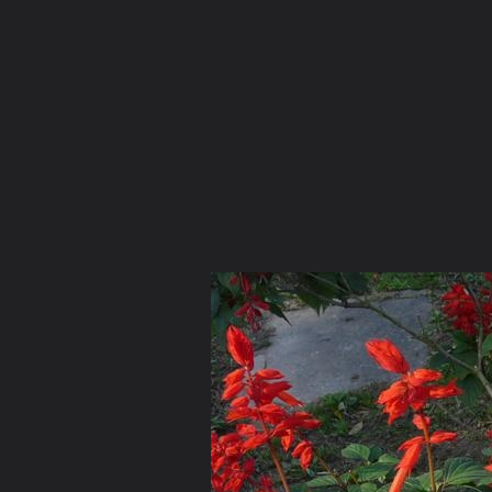
ภาษาไทย
หน้าแรก
เว็บบอร์ด
มีอะไรใหม่
วิดีโอ
รูปภา
หมวดหมู่
มีอะไรใหม่
คอลเล็คชั่น
สถานที่
กล้อง
แ
หน้าแรก
รูปภาพ
General
อดุลย์ เมธีกุล
ดอกไม้ ในใจ
Picture 086 (Small)