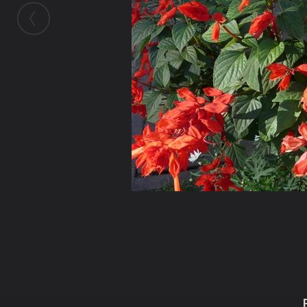
ในอัลบั้มนี้
อดุลย์ เมธีกุล