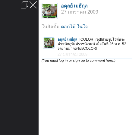
เข้าสู่ระบบหรือลงทะเบียน
อดุลย์ เมธีกุล
ลงโฆษณา
ติดต่อเรา
ช่วยเหลือ
หน้าหลัก
ไปข้างบน
27 มกราคม 2009
ข้อกำหนดและกฎ
ในอัลบั้ม
ดอกไม้ ในใจ
อดุลย์ เมธีกุล
[COLOR=red]ถ่ายรูปไว้ที่พระ
ตำหนักภูพิงค์ราชนิเวศน์ เมื่อวันที่ 26 ม.ค. 52
งดงามมากครับ[/COLOR]
27 มกราคม 2009
(You must log in or sign up to comment here.)