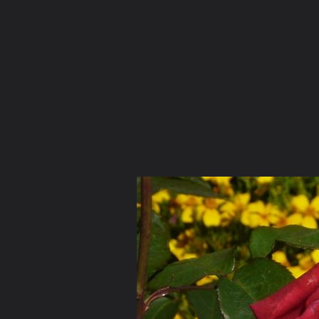
ภาษาไทย
หน้าแรก
เว็บบอร์ด
มีอะไรใหม่
วิดีโอ
รูปภา
หมวดหมู่
มีอะไรใหม่
คอลเล็คชั่น
สถานที่
กล้อง
แ
หน้าแรก
รูปภาพ
General
อดุลย์ เมธีกุล
ดอกไม้ ในใจ
Picture 101 (Small)