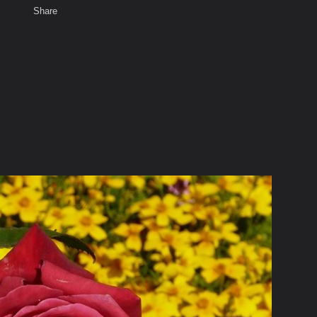
Share
เสียงธรรม
สมาชิก
ห้องสนทนา
พ
ท็ก