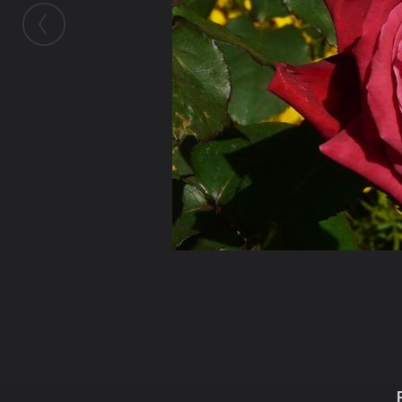
ในอัลบั้มนี้
อดุลย์ เมธีกุล