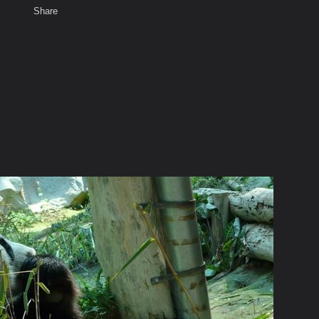
Share
เสียงธรรม
สมาชิก
ห้องสนทนา
พ
ท็ก
แพนด้า