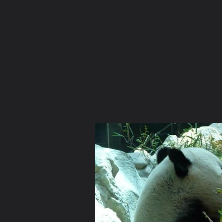
ภาษาไทย
หน้าแรก
เว็บบอร์ด
มีอะไรใหม่
วิดีโอ
รูปภา
หมวดหมู่
มีอะไรใหม่
คอลเล็คชั่น
สถานที่
กล้อง
แ
หน้าแรก
รูปภาพ
General
อดุลย์ เมธีกุล
หมาแพนดี้ - หมี
Picture 172 (Small)