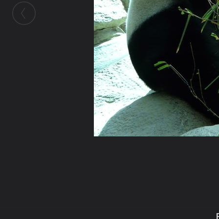
ในอัลบั้มนี้
อดุลย์ เมธีกุล