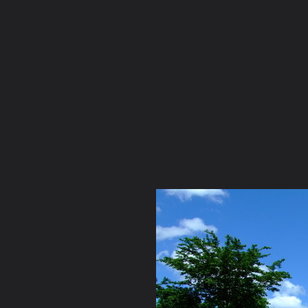
ภาษาไทย
หน้าแรก
เว็บบอร์ด
มีอะไรใหม่
วิดีโอ
รูปภา
หมวดหมู่
มีอะไรใหม่
คอลเล็คชั่น
สถานที่
กล้อง
แ
หน้าแรก
รูปภาพ
General
kikinlala
My album
Picture 227 resize