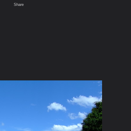
Share
เสียงธรรม
สมาชิก
ห้องสนทนา
พ
ท็ก