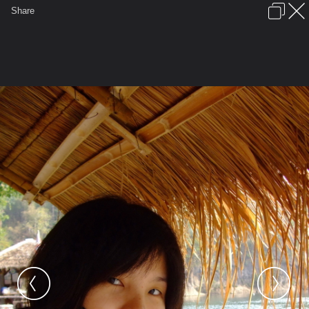
เข้าสู่ระบบหรือลงทะเบียน
Share
ภาษาไทย
ลงโฆษณา
ติดต่อเรา
ช่วยเหลือ
ชุมชนชาวพุทธ
ข้อกำหนดและกฎ
หน้าแรก
เว็บบอร์ด
มีอะไรใหม่
รูปภาพ
คอลเล็คชั่น
สถานที่
กล้อง
แท็ก
...
...
รูปภาพ
General
surapar
เที่ยวแพเมืองกาญจฯ
Picture 239