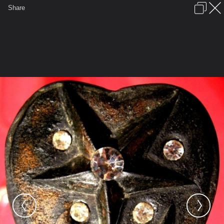
เข้าสู่ระบบหรือลงทะเบียน
Share
ภาษาไทย
ลงโฆษณา
ติดต่อเรา
ช่วยเหลือ
ชุมชนชาวพุทธ
ข้อกำหนดและกฎ
หน้าแรก
เว็บบอร์ด
มีอะไรใหม่
รูปภาพ
คอลเล็คชั่น
สถานที่
กล้อง
แท็ก
...
หน้าแรก
รูปภาพ
General
somchay1
ดาวสะสม
Picture1 207