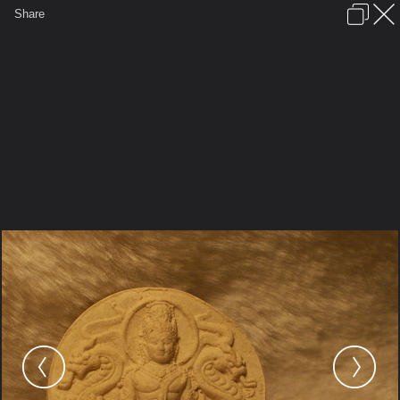
เข้าสู่ระบบหรือลงทะเบียน
Share
ภาษาไทย
ลงโฆษณา
ติดต่อเรา
ช่วยเหลือ
ชุมชนชาวพุทธ
ข้อกำหนดและกฎ
หน้าแรก
เว็บบอร์ด
มีอะไรใหม่
รูปภาพ
คอลเล็คชั่น
สถานที่
กล้อง
แท็ก
...
รูปภาพ
...
อรมณีจันทร์
สินค้าและของใช้ส่วนตัว
Picture159 047