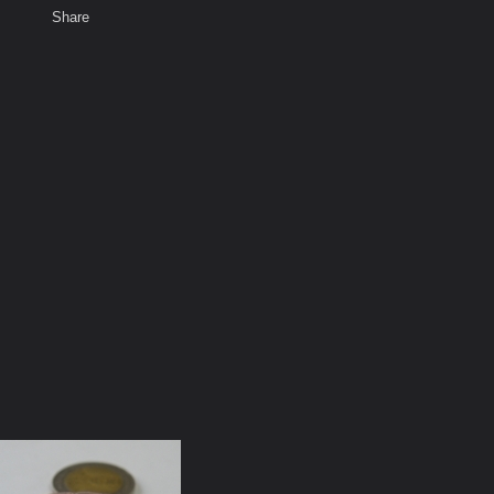
Share
เสียงธรรม
สมาชิก
ห้องสนทนา
พ
ท็ก