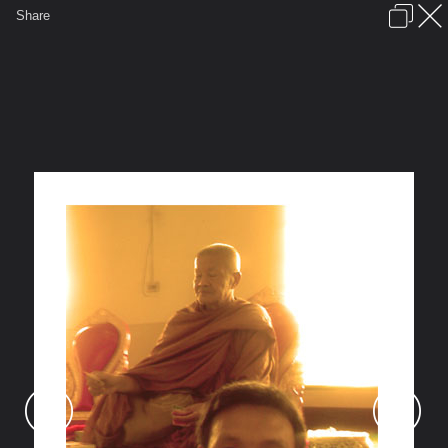
เข้าสู่ระบบหรือลงทะเบียน
Share
ภาษาไทย
ลงโฆษณา
ติดต่อเรา
ช่วยเหลือ
ชุมชนชาวพุทธ
ข้อกำหนดและกฎ
หน้าแรก
เว็บบอร์ด
รูปภาพ
คอลเล็คชั่น
สถานที่
กล้อง
แท็ก
...
หน้าแรก
รูปภาพ
General
poprock
อนุสรณ์
pop4