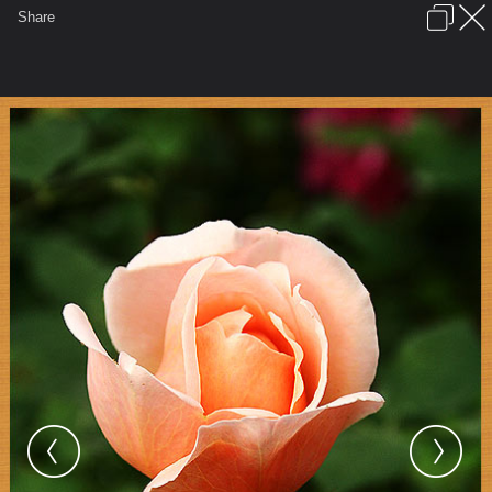
เข้าสู่ระบบหรือลงทะเบียน
Share
ภาษาไทย
ลงโฆษณา
ติดต่อเรา
ช่วยเหลือ
ชุมชนชาวพุทธ
ข้อกำหนดและกฎ
หน้าแรก
เว็บบอร์ด
มีอะไรใหม่
รูปภาพ
คอลเล็คชั่น
สถานที่
กล้อง
แท็ก
...
หน้าแรก
รูปภาพ
General
singhol
ดอกไม้ให้คุณ
post 1507 1163681791