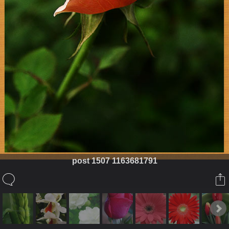
post 1507 1163681791