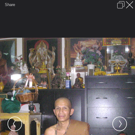
เข้าสู่ระบบหรือลงทะเบียน
Share
ภาษาไทย
ลงโฆษณา
ติดต่อเรา
ช่วยเหลือ
ชุมชนชาวพุทธ
ข้อกำหนดและกฎ
หน้าแรก
เว็บบอร์ด
มีอะไรใหม่
รูปภาพ
คอลเล็คชั่น
สถานที่
กล้อง
แท็ก
...
หน้าแรก
รูปภาพ
General
bnbk
Surin Burirum
P'Phom 051