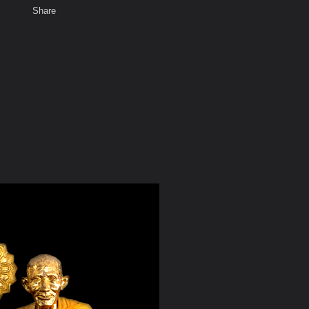
Share
เสียงธรรม
สมาชิก
ห้องสนทนา
พ
ท็ก