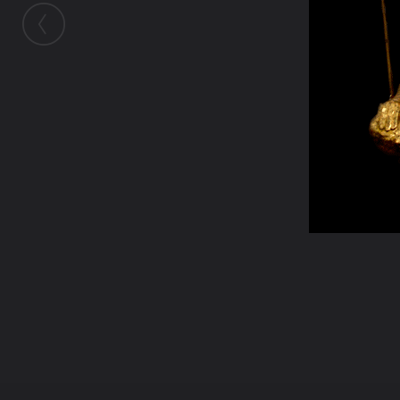
ในอัลบั้มนี้
panupong3
ในอัลบั้ม
พระเกจิ