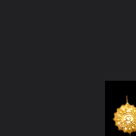
ภาษาไทย
หน้าแรก
เว็บบอร์ด
มีอะไรใหม่
วิดีโอ
รูปภา
หมวดหมู่
มีอะไรใหม่
คอลเล็คชั่น
สถานที่
กล้อง
แ
หน้าแรก
รูปภาพ
General
panupong3
พระเกจิ
pra006