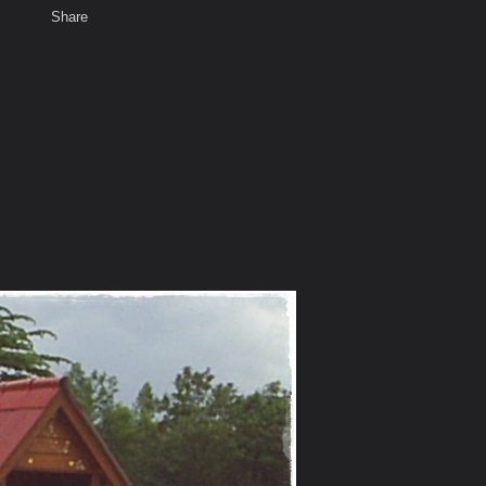
Share
เสียงธรรม
สมาชิก
ห้องสนทนา
พ
ท็ก
มรังศรี