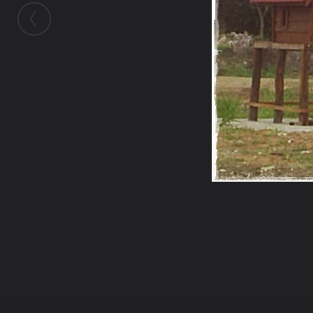
ในอัลบั้มนี้
ttt2010
ในอัลบั้ม
สิ่งศักดิ์สิทธิ์ประจำพรหมรังศรี