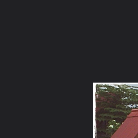
ภาษาไทย
หน้าแรก
เว็บบอร์ด
มีอะไรใหม่
วิดีโอ
รูปภา
หมวดหมู่
มีอะไรใหม่
คอลเล็คชั่น
สถานที่
กล้อง
แ
หน้าแรก
รูปภาพ
General
ttt2010
สิ่งศักดิ์สิทธิ์ประจำพรห
Prs0031