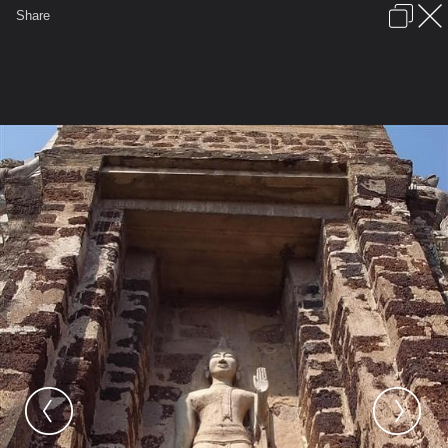
เข้าสู่ระบบหรือลงทะเบียน
Share
ภาษาไทย
ลงโฆษณา
ติดต่อเรา
ช่วยเหลือ
ชุมชนชาวพุทธ
ข้อกำหนดและกฎ
หน้าแรก
เว็บบอร์ด
มีอะไรใหม่
รูปภาพ
คอลเล็คชั่น
สถานที่
กล้อง
แท็ก
...
หน้าแรก
รูปภาพ
General
สยามมานุสมบัติ
55+
R0010623 (Large)