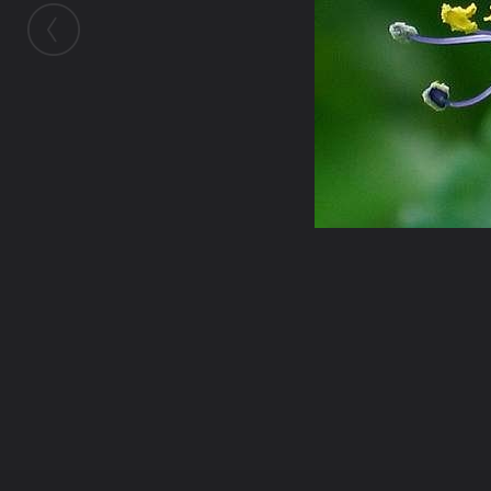
ในอัลบั้มนี้
horwang072
ในอัลบั้ม
ห้องภาพหอวัง
11 มิถุนายน 2008
(You must log in or sign up to comment here.)