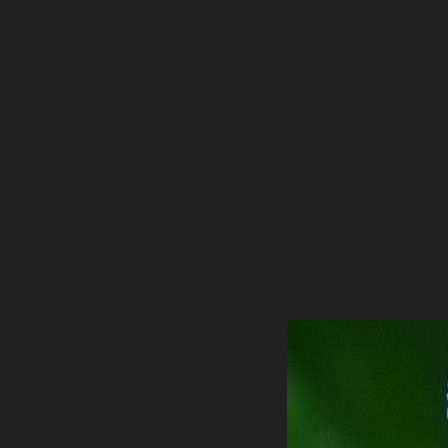
ภาษาไทย
หน้าแรก
เว็บบอร์ด
มีอะไรใหม่
วิดีโอ
รูปภา
หมวดหมู่
มีอะไรใหม่
คอลเล็คชั่น
สถานที่
กล้อง
แ
หน้าแรก
รูปภาพ
General
horwang072
ห้องภาพหอวัง
r10 5