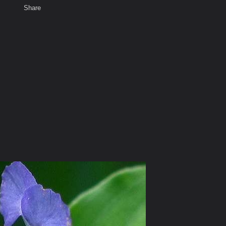
Share
เสียงธรรม
สมาชิก
ห้องสนทนา
พ
ท็ก