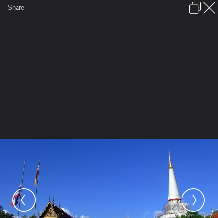
เข้าสู่ระบบหรือลงทะเบียน
Share
ภาษาไทย
ลงโฆษณา
ติดต่อเรา
ช่วยเหลือ
ชุมชนชาวพุทธ
ข้อกำหนดและกฎ
หน้าแรก
เว็บบอร์ด
มีอะไรใหม่
รูปภาพ
คอลเล็คชั่น
สถานที่
กล้อง
แท็ก
...
รูปภาพ
...
star_nok
วัดพระมหาธาตุ วรมหาวิหาร
R628 4 [640x480]