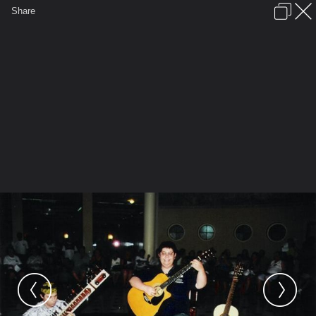
เข้าสู่ระบบหรือลงทะเบียน
Share
ภาษาไทย
ลงโฆษณา
ติดต่อเรา
ช่วยเหลือ
ชุมชนชาวพุทธ
ข้อกำหนดและกฎ
หน้าแรก
เว็บบอร์ด
มีอะไรใหม่
รูปภาพ
คอลเล็คชั่น
สถานที่
กล้อง
แท็ก
...
หน้าแรก
รูปภาพ
General
dheiwatraj
อาศิรพจน์
Raj Sitar & Guitar, Araxá 2001