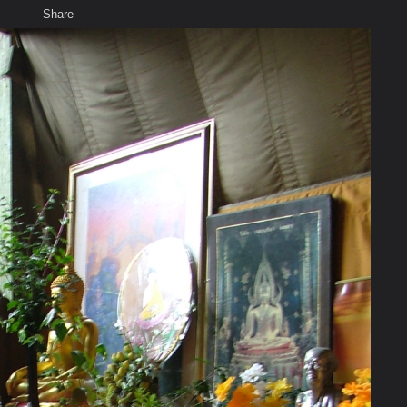
Share
เสียงธรรม
สมาชิก
ห้องสนทนา
พ
ท็ก