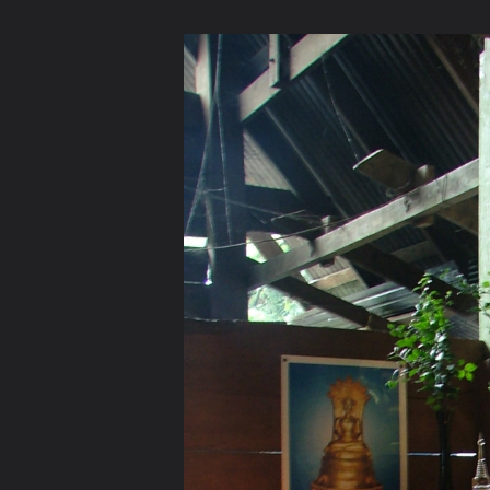
ภาษาไทย
หน้าแรก
เว็บบอร์ด
มีอะไรใหม่
วิดีโอ
รูปภา
หมวดหมู่
มีอะไรใหม่
คอลเล็คชั่น
สถานที่
กล้อง
แ
หน้าแรก
รูปภาพ
General
เสียงตามสาย
ดอยภูกา
Rotation of DSCF6687