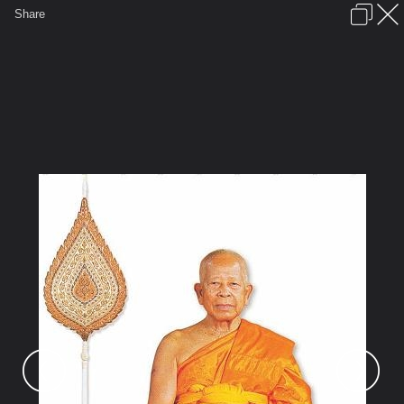
เข้าสู่ระบบหรือลงทะเบียน
Share
ภาษาไทย
ลงโฆษณา
ติดต่อเรา
ช่วยเหลือ
ชุมชนชาวพุทธ
ข้อกำหนดและกฎ
หน้าแรก
เว็บบอร์ด
มีอะไรใหม่
รูปภาพ
คอลเล็คชั่น
สถานที่
กล้อง
แท็ก
...
...
รูปภาพ
General
นักรบธรรม
สมถวิปัสนา5สาย
ruchamangkalajan