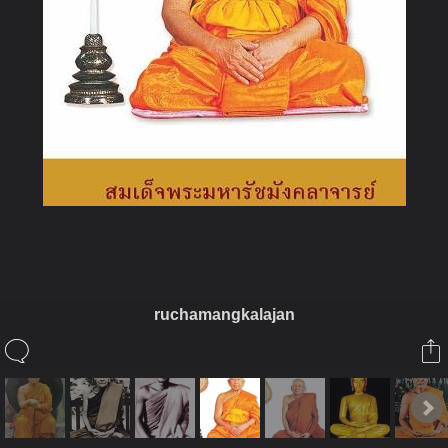
ruchamangkalajan
ในอัลบั้มนี้
นักรบธรรม