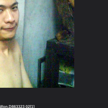
Won.D863323 02[1]