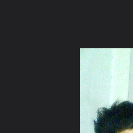
ภาษาไทย
หน้าแรก
เว็บบอร์ด
มีอะไรใหม่
วิดีโอ
รูปภา
หมวดหมู่
มีอะไรใหม่
คอลเล็คชั่น
ห้องสนทนา
สถานที่
กล้อง
แท็ก
หน้าแรก
รูปภาพ
General
วสุอนันต์
ศรัทธา
RWon.D863323 02[1]