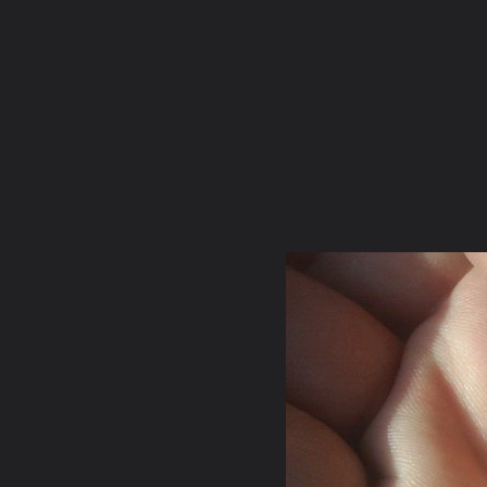
ภาษาไทย
หน้าแรก
เว็บบอร์ด
มีอะไรใหม่
วิดีโอ
รูปภา
หมวดหมู่
มีอะไรใหม่
คอลเล็คชั่น
สถานที่
กล้อง
แ
หน้าแรก
รูปภาพ
General
ปรมัตถบารมี
สมเด็จองค์ปฐม
S4011392