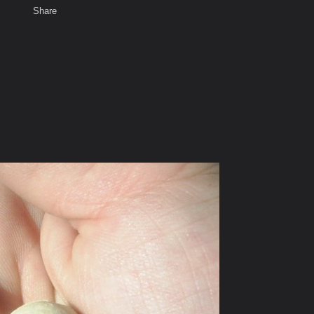
Share
เสียงธรรม
สมาชิก
ห้องสนทนา
พ
ท็ก