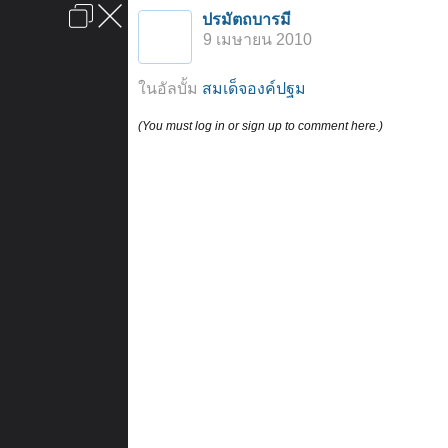
เข้าสู่ระบบหรือลงทะเบียน
ปรมัตถบารมี
ลงโฆษณา
ติดต่อเรา
ช่วยเหลือ
หน้าหลัก
ไปข้างบน
9 เมษายน 2010
ข้อกำหนดและกฎ
ในอัลบั้ม
สมเด็จองค์ปฐม
(You must log in or sign up to comment here.)