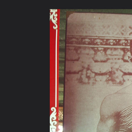
ภาษาไทย
หน้าแรก
เว็บบอร์ด
มีอะไรใหม่
วิดีโอ
รูปภา
หมวดหมู่
มีอะไรใหม่
คอลเล็คชั่น
สถานที่
กล้อง
แ
หน้าแรก
รูปภาพ
General
ttt2010
สิ่งศักดิ์สิทธิ์ประจำพรห
S4014917