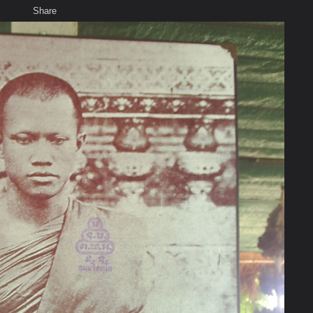
Share
เสียงธรรม
สมาชิก
ห้องสนทนา
พ
ท็ก
มรังศรี