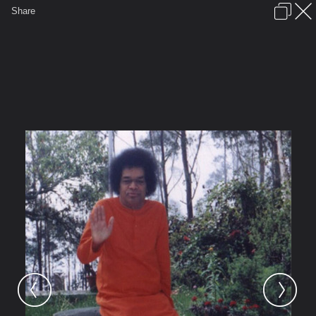
เข้าสู่ระบบหรือลงทะเบียน
Share
ภาษาไทย
ลงโฆษณา
ติดต่อเรา
ช่วยเหลือ
ชุมชนชาวพุทธ
ข้อกำหนดและกฎ
หน้าแรก
เว็บบอร์ด
มีอะไรใหม่
รูปภาพ
คอลเล็คชั่น
สถานที่
กล้อง
แท็ก
...
...
รูปภาพ
General
At SaiSiaM
Sai Blessing
Sai Blessing 26