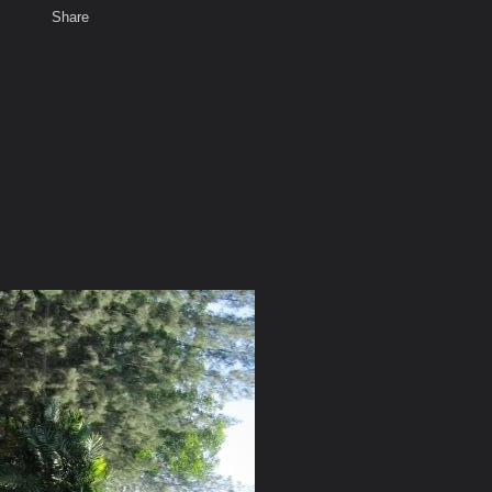
Share
เสียงธรรม
สมาชิก
ห้องสนทนา
พ
ท็ก
จนะ