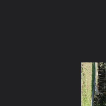
ภาษาไทย
หน้าแรก
เว็บบอร์ด
มีอะไรใหม่
วิดีโอ
รูปภา
หมวดหมู่
มีอะไรใหม่
คอลเล็คชั่น
สถานที่
กล้อง
แ
หน้าแรก
รูปภาพ
General
พุทธวจนะ2
วัดนาป่าพง พุทธว
Sala web