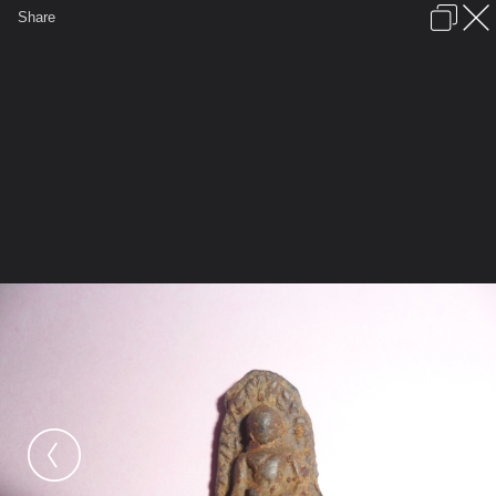
เข้าสู่ระบบหรือลงทะเบียน
Share
ภาษาไทย
ลงโฆษณา
ติดต่อเรา
ช่วยเหลือ
ชุมชนชาวพุทธ
ข้อกำหนดและกฎ
หน้าแรก
เว็บบอร์ด
มีอะไรใหม่
รูปภาพ
คอลเล็คชั่น
สถานที่
กล้อง
แท็ก
...
รูปภาพ
...
หมี่เกียว555
ดูพระรอดให้ด้วยคับ
SAM 0226