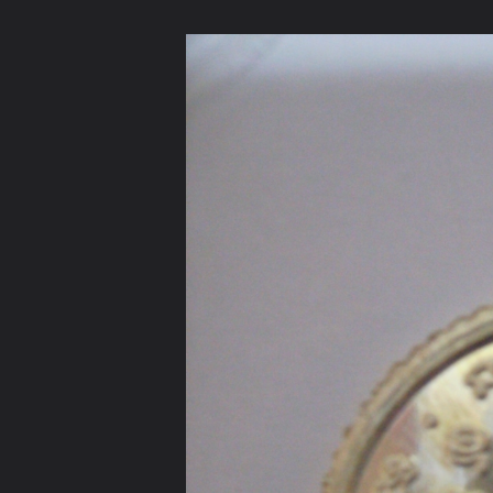
ภาษาไทย
หน้าแรก
เว็บบอร์ด
มีอะไรใหม่
วิดีโอ
รูปภา
หมวดหมู่
มีอะไรใหม่
คอลเล็คชั่น
สถานที่
กล้อง
แ
หน้าแรก
รูปภาพ
General
anndy111
รูปโชว์กระทู้
SANY1227