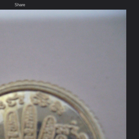
Share
เสียงธรรม
สมาชิก
ห้องสนทนา
พ
ท็ก