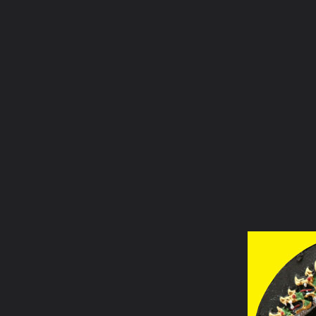
ภาษาไทย
หน้าแรก
เว็บบอร์ด
มีอะไรใหม่
วิดีโอ
รูปภา
หมวดหมู่
มีอะไรใหม่
คอลเล็คชั่น
สถานที่
กล้อง
แ
หน้าแรก
รูปภาพ
General
อคติ
ภาพสำหรับอัพลงเวป
sattanaka