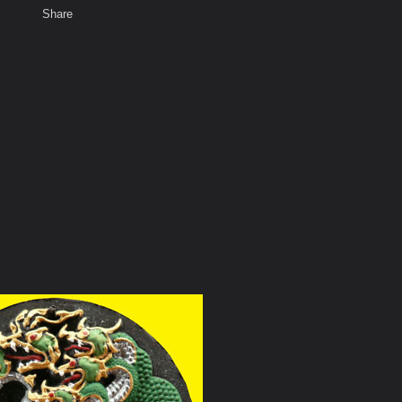
Share
เสียงธรรม
สมาชิก
ห้องสนทนา
พ
ท็ก